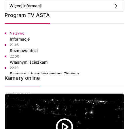
Więcej informacji
Program TV ASTA
Na żywo
Informacje
21:45
Rozmowa dnia
22:00
Własnymi ścieżkami
22:10
Razem dla bezpieczeństwa Złotowa
Kamery online
22:15
Powiat Wałecki Blisko Natury
22:35
Wielkopolska na Weekend
23:00
Informacje
23:15
Rozmowa dnia