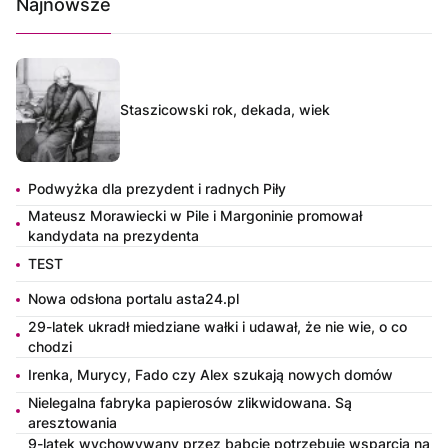
Najnowsze
Staszicowski rok, dekada, wiek
Podwyżka dla prezydent i radnych Piły
Mateusz Morawiecki w Pile i Margoninie promował
kandydata na prezydenta
TEST
Nowa odsłona portalu asta24.pl
29-latek ukradł miedziane wałki i udawał, że nie wie, o co
chodzi
Irenka, Murycy, Fado czy Alex szukają nowych domów
Nielegalna fabryka papierosów zlikwidowana. Są
aresztowania
9-latek wychowywany przez babcię potrzebuje wsparcia na