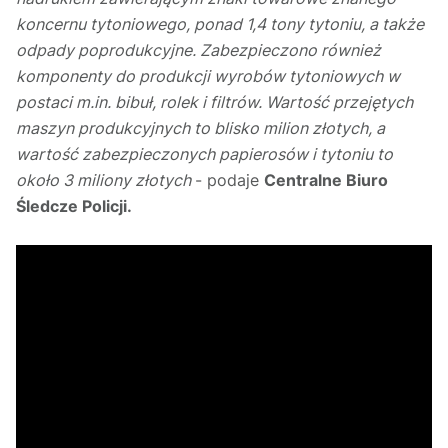
koncernu tytoniowego, ponad 1,4 tony tytoniu, a także
odpady poprodukcyjne. Zabezpieczono również
komponenty do produkcji wyrobów tytoniowych w
postaci m.in. bibuł, rolek i filtrów. Wartość przejętych
maszyn produkcyjnych to blisko milion złotych, a
wartość zabezpieczonych papierosów i tytoniu to
około 3 miliony złotych
- podaje
Centralne Biuro
Śledcze Policji.