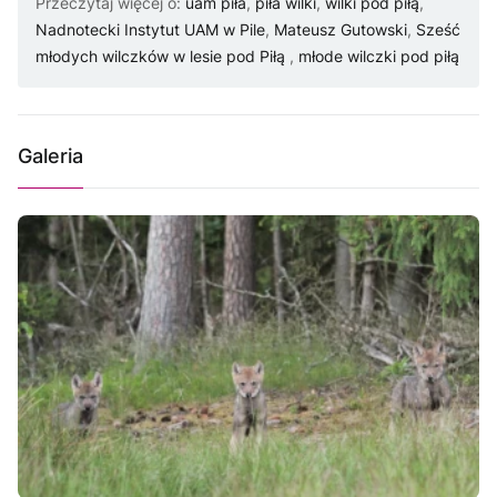
Przeczytaj więcej o:
uam piła
,
piła wilki
,
wilki pod piłą
,
Nadnotecki Instytut UAM w Pile
,
Mateusz Gutowski
,
Sześć
młodych wilczków w lesie pod Piłą
,
młode wilczki pod piłą
Galeria