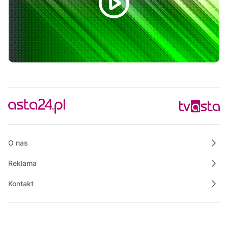
19:55
Własnymi ścieżkami
20:05
Polskie Lasy
20:55
Justyna poleca
21:10
Rowerem nad morze
21:25
Magazyn Motowizja
21:40
Powiat Wałecki Blisko Natury
22:00
Ze starych taśm
O nas
Reklama
Kontakt